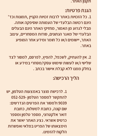
תקנון האתר.
הגנת פרטיות:
1. כל הזכויות באתר לרבות זכויות הקניין ,תמונות וכד'
הינם רכושה הבלעדי של העמותה שסיפקה אותה.
מבלי לגרוע מן האמור, מחזיקי האתר הינם הבעלים
הבלעדי של מאגר הנתונים, סודות המסחריים, עיצוב
האתר, יישומים ו/או כל חומר ומידע אחר המופיע
באתר.
2. אין להעתיק, לשכפל, להפיץ, לפרסם, למסור לצד
שלישי ו/או לעשות שימוש עסקי/מסחרי במידע או
בחלק ממנו ללא קבלת אישור בכתב .
הליך הרכישה:
1. לרכישת מוצר באמצעות הטלפון, יש
להתקשר למספר הטלפון
052-529-
9039
ולמסור את הפרטים הנדרשים:
שם קונה, כתובת למשלוח, כתובת
דואר אלקטרוני, מספר טלפון ומספר
כרטיס אשראי. נציג האתר יאשר את
הימצאותו של הפריט במלאי ואפשרות
הלקוח להזמינו.