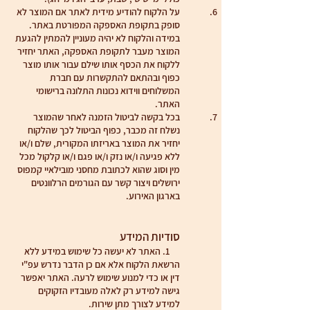
על הלקוח להודיע מידית לאתר אם המוצר לא
סופק בתקופת האספקה המפורטת באתר.
במידה והלקוח לא יהיה מעוניין להמתין להגעת
המוצר מעבר לתקופת האספקה, האתר יחזיר
ללקוח את הכסף אותו שילם עבור אותו מוצר
כפוף ובהתאם להתקשרות עם חברת
המשלוחים ווידוא נכונות התלונה ברישומי
האתר.
בכל בקשה לביטול הזמנה לאחר שהמוצר
נשלח זה מכבר, כפוף הביטול לכך שהלקוח
יחזיר את המוצר באריזתו המקורית, שלם ו/או
ללא פגיעה ו/או נזק ו/או פגם ו/או קלקול מכל
מין וסוג שהוא לכתובת מחסני מובילאיי קמפוס
ירושלים ויצור קשר עם הגורמים הרלוונטים
בארגון האירוע.
סודיות המידע
1. האתר לא יעשה כל שימוש במידע ללא
הרשאת הלקוח אלא אם כן הדבר נדרש עפ"י
דין או כדי למנוע שימוש לרעה. האתר יאפשר
גישה למידע רק לאלה מעובדיו הזקוקים
למידע לצורך מתן שירות.