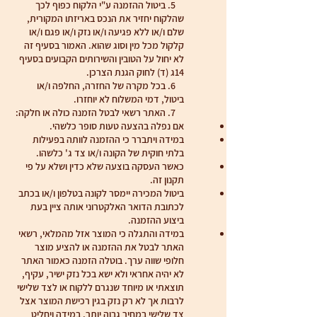
5. ביטול ההזמנה ע"י הלקוח כפוף לכך
שהלקוח יחזיר את הנכס באריזתו המקורית,
שלם ו/או ללא פגיעה ו/או נזק ו/או פגם ו/או
קלקול מכל מין וסוג שהוא. האמור בסעיף זה
לא יחול על הטובין והשירותים הקבועים בסעיף
14ג (ד) לחוק הגנת הצרכן.
6. בכל מקרה של החזרה, החלפה ו/או
ביטול, דמי המשלוח לא יוחזרו.
7. האתר רשאי לבטל הזמנה כולה או חלקה:
אם נפלה בהצעה טעות סופר כלשהי.
במידה ויתברר כי ההזמנה לוותה בפעילות
בלתי חוקית של הקונה ו/או צד ג' כלשהו.
כאשר העסקה בוצעה שלא כדין ושלא על פי
תקנון זה.
ביטול המכירה יימסר לקונה בטלפון ו/או בכתב
לכתובת הדואר האלקטרוני אותה ציין בעת
ביצוע ההזמנה.
במידה והתגלה כי המוצר אזל מהמלאי, רשאי
האתר לבטל את ההזמנה או להציע מוצר
חלופי שווה ערך. בוטלה הזמנה כאמור האתר
לא יהיה אחראי ולא ישא בכל נזק ישיר, עקיף,
תוצאתי או מיוחד שנגרם ללקוח או לצד שלישי
לרבות אך לא רק נזק בגין רכישת המוצר אצל
צד שלישי במחיר גבוה יותר. במידה ויחליט