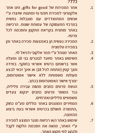
כללי:
אתר המכירות של gifts for good, הינו אתר
אלקטרוני למכירת חפצי נוי ומתנות שיוצרו ע"י
אנשים המתמודדים עם מוגבלות נפשית
במרכזי התעסוקה של עמותת שונות. הרכישה
באתר מותנית בקריאת התקנון והסכמה לכל
פרטיו.
המכירה נעשית הן באמצעות מכירה באתר והן
במכירה טלפונית
האתר מנוהל ע"י תמר אלקובי ודניאל לוי.
השימוש באתר מיועד לבוגרים בני 18 ומעלה
אשר ברשותם כרטיס אשראי בתוקף. במידה
והנך קטין (מתחת לגיל 18) או אינך זכאי לבצע
פעולות משפטיות ללא אישור אפוטרופוס,
יצורף אישור האפוטרופוס בכתב.
הגשת פרטים כוזבים מהווה עבירה פלילית,
נגד המוסר פרטים כוזבים יינקטו צעדים
משפטיים פליליים ואזרחיים.
המחירים המוצגים באתר כוללים מע"מ כחוק
,התמורה תשולם בכרטיס אשראי בעת ביצוע
ההזמנה.
שימוש באתר ו/או רכישת מוצר המוצע למכירה
ע"י האתר, מהווה את הסכמת הלקוח לקבל
ולנהוג לפי תקנון האתר.