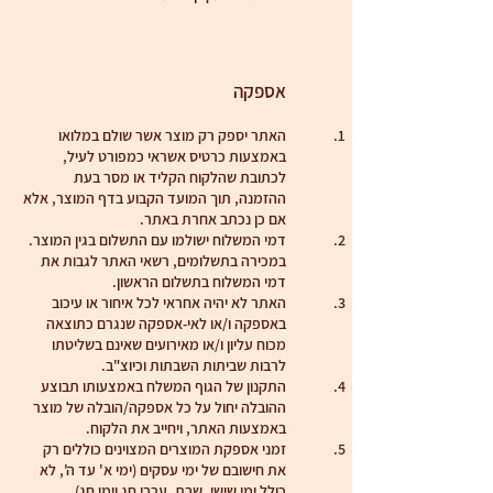
אספקה
האתר יספק רק מוצר אשר שולם במלואו
באמצעות כרטיס אשראי כמפורט לעיל,
לכתובת שהלקוח הקליד או מסר בעת
ההזמנה, תוך המועד הקבוע בדף המוצר, אלא
אם כן נכתב אחרת באתר.
דמי המשלוח ישולמו עם התשלום בגין המוצר.
במכירה בתשלומים, רשאי האתר לגבות את
דמי המשלוח בתשלום הראשון.
האתר לא יהיה אחראי לכל איחור או עיכוב
באספקה ו/או לאי-אספקה שנגרם כתוצאה
מכוח עליון ו/או מאירועים שאינם בשליטתו
לרבות שביתות השבתות וכיוצ"ב.
התקנון של הגוף המשלח באמצעותו תבוצע
ההובלה יחול על כל אספקה/הובלה של מוצר
באמצעות האתר, ויחייב את הלקוח.
זמני אספקת המוצרים המצוינים כוללים רק
את חישובם של ימי עסקים (ימי א' עד ה', לא
כולל ימי שישי, שבת, ערבי חג וימי חג).