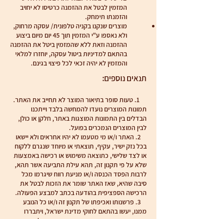
המזמין לבטל את ההזמנה כרטיסו לא יחויב
והזמנתו תימחק.
מוצרים שנקנו בקניה טלפונית/ עסקה מרחוק,
ולא נאספו ע"י המזמין תוך 45 יום מיום ביצוע
ההזמנה וזאת ללא שהמזמין ביטל את ההזמנה
בהתאם למדיניות ביטול עסקה, יוחזרו למלאי
והמזמין לא יהיה זכאי לכל פיצוי בגינם.
תנאים נוספים:
1. טעות סופר בתיאור המוצר לא תחייב את האתר.
תמונות המוצרים נועדו להמחשה בלבד וייתכנו
הבדלים בין התמונות המוצגות באתר, חלקן או כולן,
לבין המוצרים הנמכרים בפועל.
2. האתר ו/או מי מטעמו לא יהיו אחראים ולא יישאו
בכל נזק ישיר, עקיף, תוצאתי או מיוחד שנגרם ללקוח
או לצד שלישי, כתוצאה משימוש או רכישה באמצעות
שלא על פי תקנון זה, תהא עילת התביעה אשר תהא,
לרבות הפסד הכנסה ו/או מניעת רווח שיגרמו מכל
סיבה שהיא, שאז האתר שומר את הזכות לבטל את
הרכישה הספציפית בהודעה בכתב למבצע הפעולה.
3. פרשנותו ואכיפתו של תקנון זה ו/או כל הנובע
ממנו, יעשו בהתאם לחוקי מדינת ישראל, ויתבררו