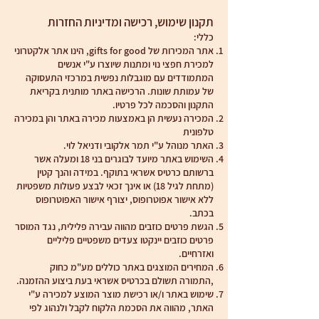
תקנון שימוש, רכישה ומדיניות החזרות
כללי:
אתר המכירות של gifts for good, הינו אתר אלקטרוני
למכירת חפצי נוי ומתנות שיוצרו ע"י אנשים
המתמודדים עם מוגבלות נפשית במרכזי התעסוקה
של עמותת שונות. הרכישה באתר מותנית בקריאת
התקנון והסכמה לכל פרטיו.
המכירה נעשית הן באמצעות מכירה באתר והן במכירה
טלפונית
האתר מנוהל ע"י תמר אלקובי ודניאל לוי.
השימוש באתר מיועד לבוגרים בני 18 ומעלה אשר
ברשותם כרטיס אשראי בתוקף. במידה והנך קטין
(מתחת לגיל 18) או אינך זכאי לבצע פעולות משפטיות
ללא אישור אפוטרופוס, יצורף אישור האפוטרופוס
בכתב.
הגשת פרטים כוזבים מהווה עבירה פלילית, נגד המוסר
פרטים כוזבים יינקטו צעדים משפטיים פליליים
ואזרחיים.
המחירים המוצגים באתר כוללים מע"מ כחוק
,התמורה תשולם בכרטיס אשראי בעת ביצוע ההזמנה.
שימוש באתר ו/או רכישת מוצר המוצע למכירה ע"י
האתר, מהווה את הסכמת הלקוח לקבל ולנהוג לפי